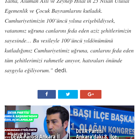
Talha, Asuman Aslı ve Zeynep Hilal'in 23 Nisan Ulusal
Egemenlik ve Çocuk Bayramlarını kutladık.
Cumhuriyetimizin 100’üncü yılına erişebildiysek,
vatanımız uğruna canlarını feda eden aziz şehitlerimizin
sayesinde… Bu vesileyle 100’üncü yıldönümünü
kutladığımız Cumhuriyetimiz uğruna, canlarını feda eden
tüm şehitlerimizi rahmetle anıyor, hatıraları önünde
saygıyla eğiliyorum.”
dedi.
DEVA Partisi
DEVA Partisi Ankara İl
Ankara'daki 8. İlçe