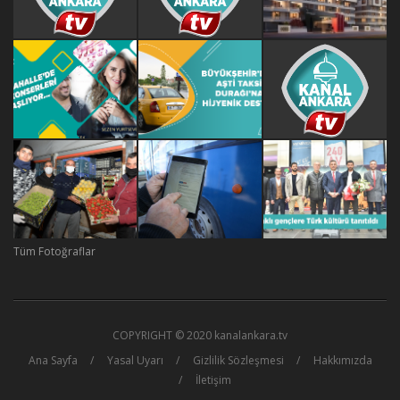
Tüm Fotoğraflar
COPYRIGHT © 2020 kanalankara.tv
Ana Sayfa
Yasal Uyarı
Gizlilik Sözleşmesi
Hakkımızda
İletişim