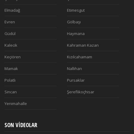
Elmadağ
Etimesgut
Evren
Gölbaşı
Güdül
Haymana
Kalecik
Kahraman Kazan
Keçiören
Kızılcahamam
Mamak
Nallıhan
Polatlı
Pursaklar
Sincan
Şereflikoçhisar
Yenimahalle
SON VIDEOLAR