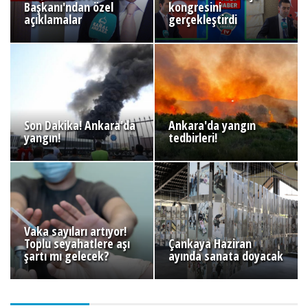
Başkanı'ndan özel
kongresini
açıklamalar
gerçekleştirdi
Son Dakika! Ankara'da
Ankara'da yangın
yangın!
tedbirleri!
Vaka sayıları artıyor!
Toplu seyahatlere aşı
Çankaya Haziran
şartı mı gelecek?
ayında sanata doyacak