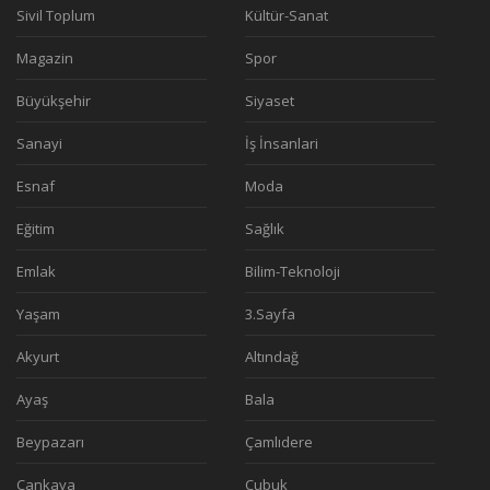
Sivil Toplum
Kültür-Sanat
Magazin
Spor
Büyükşehir
Siyaset
Sanayi
İş İnsanlari
Esnaf
Moda
Eğitim
Sağlık
Emlak
Bilim-Teknoloji
Yaşam
3.Sayfa
Akyurt
Altındağ
Ayaş
Bala
Beypazarı
Çamlıdere
Çankaya
Çubuk