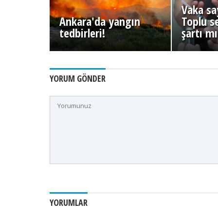
Vaka say
Ankara'da yangın
Toplu s
tedbirleri!
şartı m
YORUM GÖNDER
YORUMLAR