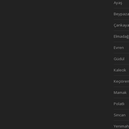
Ayaş
Beypaza
Çankay
Elmadağ
Evren
Güdül
Kalecik
Keçiöre
Mamak
Polatlı
Sincan
Yenimah