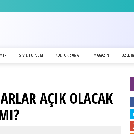
MI
SIVIL TOPLUM
KÜLTÜR SANAT
MAGAZIN
ÖZEL H
ARLAR AÇIK OLACAK
MI?