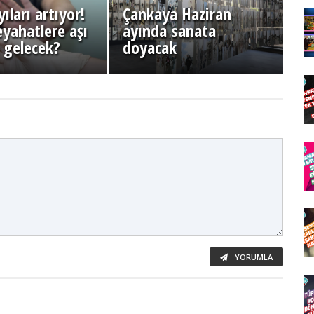
ıları artıyor!
Çankaya Haziran
eyahatlere aşı
ayında sanata
ı gelecek?
doyacak
YORUMLA