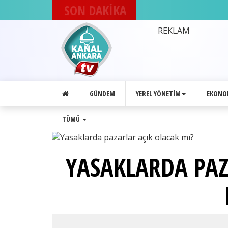
SON DAKİKA
DEVA Partisi
Ankara'daki
REKLAM
8. İlçe
kongresini
gerçekleştirdi
GÜNDEM
YEREL YÖNETIM
EKONO
TÜMÜ
YASAKLARDA PAZ