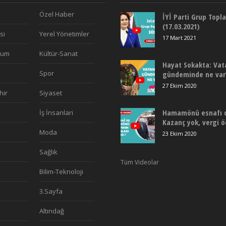
Özel Haber
İYİ Parti Grup Topla
(17.03.2021)
si
Yerel Yönetimler
17 Mart 2021
plum
Kültür-Sanat
Hayat Sokakta: Vat
Spor
gündeminde ne var
27 Ekim 2020
hir
Siyaset
Hamamönü esnafı de
İş İnsanlari
Kazanç yok, vergi 
Moda
23 Ekim 2020
Sağlık
Tüm Videolar
Bilim-Teknoloji
3.Sayfa
Altındağ