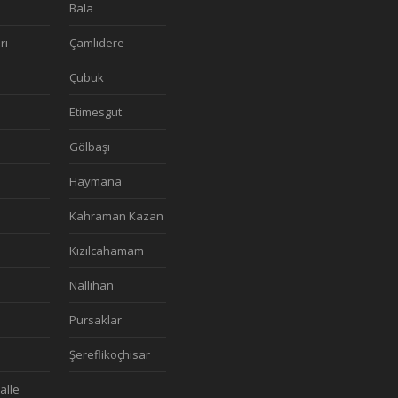
Bala
rı
Çamlıdere
a
Çubuk
Etimesgut
Gölbaşı
Haymana
Kahraman Kazan
n
Kızılcahamam
Nallıhan
Pursaklar
Şereflikoçhisar
alle