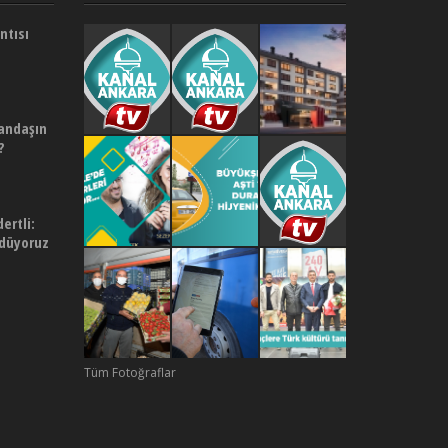
ntısı
andaşın
?
rtli:
ödüyoruz
Tüm Fotoğraflar