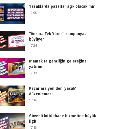
Yasaklarda pazarlar açık olacak mı?
12:08
“Ankara Tek Yürek” kampanyası
büyüyor
17:24
Mamak’ta gençliğin geleceğine
yatırım
17:19
Pazarlara yeniden ‘yasak’
düzenlemesi
17:16
Güvenli kütüphane hizmetine büyük
ilgi!
17:13