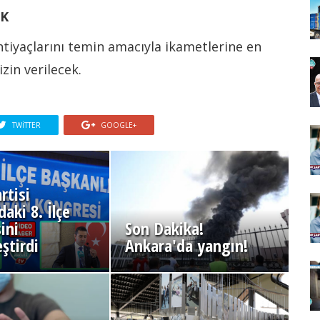
EK
htiyaçlarını temin amacıyla ikametlerine en
zin verilecek.
TWITTER
GOOGLE+
rtisi
aki 8. İlçe
ini
Son Dakika!
ştirdi
Ankara'da yangın!