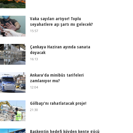
Vaka sayıları artıyor! Toplu
seyahatlere aşı şartı mı gelecek?
15:57
Çankaya Haziran ayında sanata
doyacak
16:13
Ankara'da minibüs tarifeleri
zamlanıyor mu?
12:04
Gölbaşı'nı rahatlatacak proje!
21:30
Başkentin hedefi köyden kente göçü