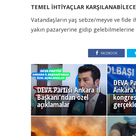
TEMEL İHTİYAÇLAR KARŞILANABİLEC
Vatandaşların yaş sebze/meyve ve fide i
yakın pazaryerine gidip gelebilmelerine i
FACEBOOK
DEVA Pa
DEVA Partisi Ankara İl
Ankara'd
Başkanı'ndan özel
kongres
açıklamalar
gerçekle