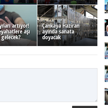
ıları artıyor!
Çankaya Haziran
eyahatlere aşı
ayında sanata
ı gelecek?
doyacak