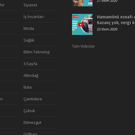
27 Ekim 2020
hir
Siyaset
Hamamönü esnafı de
İş İnsanlari
Kazanç yok, vergi 
Moda
23 Ekim 2020
Sağlık
Tüm Videolar
Bilim-Teknoloji
3.Sayfa
Altındağ
Bala
rı
Çamlıdere
a
Çubuk
Etimesgut
Gölbaşı