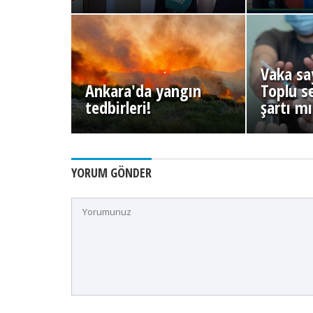
Vaka say
Ankara'da yangın
Toplu s
tedbirleri!
şartı m
YORUM GÖNDER