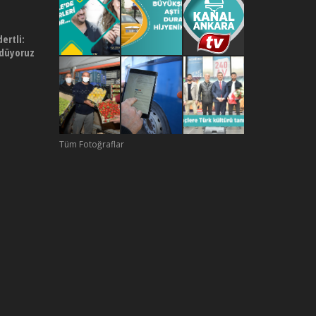
rtli:
ödüyoruz
Tüm Fotoğraflar