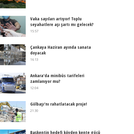
Vaka sayıları artıyor! Toplu
seyahatlere aşı şartı mı gelecek?
15:57
Çankaya Haziran ayında sanata
doyacak
16:13
Ankara'da minibüs tarifeleri
zamlanıyor mu?
12:04
Gölbaşı'nı rahatlatacak proje!
21:30
Başkentin hedefi köyden kente göçü