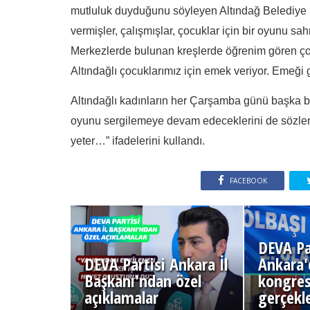
mutluluk duyduğunu söyleyen Altındağ Belediye B
vermişler, çalışmışlar, çocuklar için bir oyunu s
Merkezlerde bulunan kreşlerde öğrenim gören çocuk
Altındağlı çocuklarımız için emek veriyor. Emeği 
Altındağlı kadınların her Çarşamba günü başka b
oyunu sergilemeye devam edeceklerini de sözler
yeter…” ifadelerini kullandı.
FACEBOOK
DEVA Pa
DEVA Partisi Ankara İl
Ankara'd
Başkanı'ndan özel
kongres
açıklamalar
gerçekle