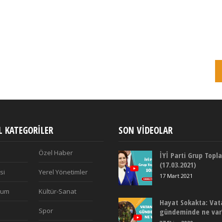
 KATEGORILER
SON VIDEOLAR
Özel Haber
İYİ Parti Grup Topla
(17.03.2021)
si
Yerel Yönetimler
17 Mart 2021
plum
Kültür-Sanat
Hayat Sokakta: Vat
Spor
gündeminde ne var