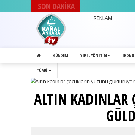
SON DAKİKA
DEVA Partisi
Ankara'daki
REKLAM
8. İlçe
kongresini
gerçekleştirdi
GÜNDEM
YEREL YÖNETIM
EKONO
TÜMÜ
ALTIN KADINLAR
GÜL