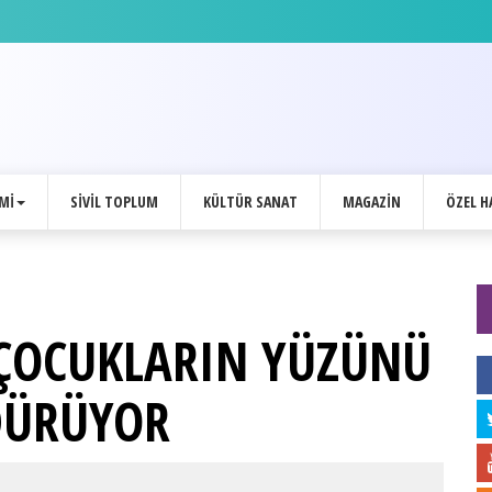
MI
SIVIL TOPLUM
KÜLTÜR SANAT
MAGAZIN
ÖZEL H
 ÇOCUKLARIN YÜZÜNÜ
DÜRÜYOR