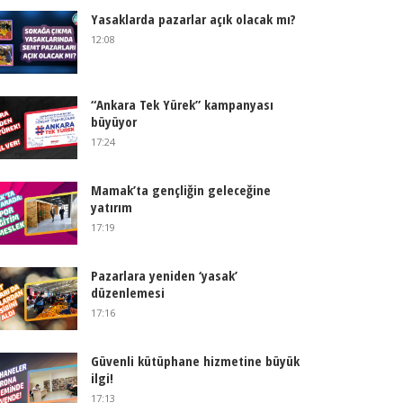
Yasaklarda pazarlar açık olacak mı?
12:08
“Ankara Tek Yürek” kampanyası
büyüyor
17:24
Mamak’ta gençliğin geleceğine
yatırım
17:19
Pazarlara yeniden ‘yasak’
düzenlemesi
17:16
Güvenli kütüphane hizmetine büyük
ilgi!
17:13