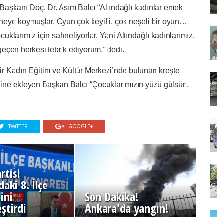
aşkanı Doç. Dr. Asım Balcı “Altındağlı kadınlar emek
ahneye koymuşlar. Oyun çok keyifli, çok neşeli bir oyun…
larımız için sahneliyorlar. Yani Altındağlı kadınlarımız,
geçen herkesi tebrik ediyorum.” dedi.
ir Kadın Eğitim ve Kültür Merkezi’nde bulunan kreşte
ine ekleyen Başkan Balcı “Çocuklarımızın yüzü gülsün,
TWITTER
GOOGLE+
rtisi
aki 8. İlçe
ini
Son Dakika!
ştirdi
Ankara'da yangın!