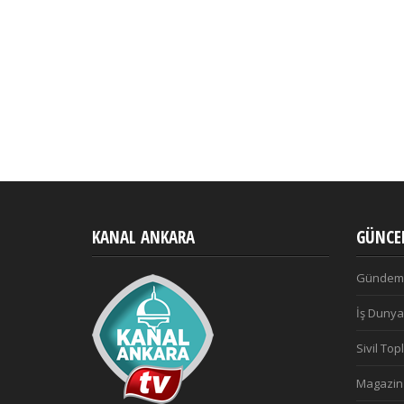
KANAL ANKARA
GÜNCEL
Gündem
İş Dunya
Sivil To
Magazin