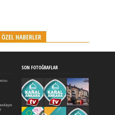
ÖZEL HABERLER
SON FOTOĞRAFLAR
ntısı
andaşın
?