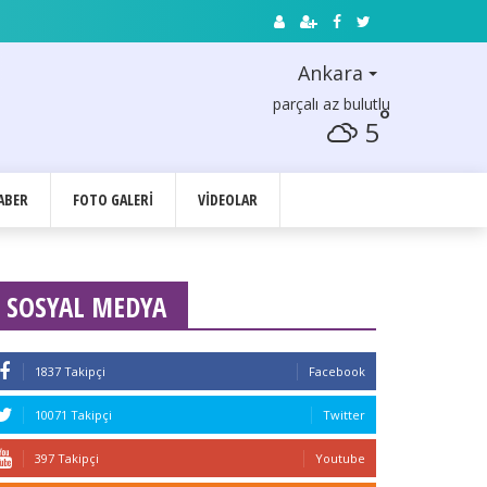
Ankara
parçalı az bulutlu
°
5
ABER
FOTO GALERI
VIDEOLAR
SOSYAL MEDYA
1837 Takipçi
Facebook
10071 Takipçi
Twitter
397 Takipçi
Youtube