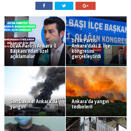
DEVA Partisi
DEVA Partisi Ankara İl
Ankara'daki 8. İlçe
Başkanı'ndan özel
kongresini
açıklamalar
gerçekleştirdi
Son Dakika! Ankara'da
Ankara'da yangın
yangın!
tedbirleri!