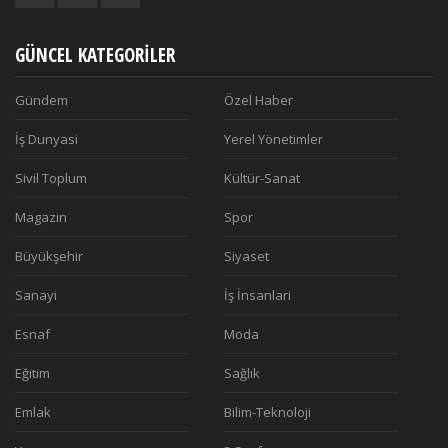
GÜNCEL KATEGORILER
Gündem
Özel Haber
İş Dunyasi
Yerel Yönetimler
Sivil Toplum
Kültür-Sanat
Magazin
Spor
Büyükşehir
Siyaset
Sanayi
İş İnsanlari
Esnaf
Moda
Eğitim
Sağlık
Emlak
Bilim-Teknoloji