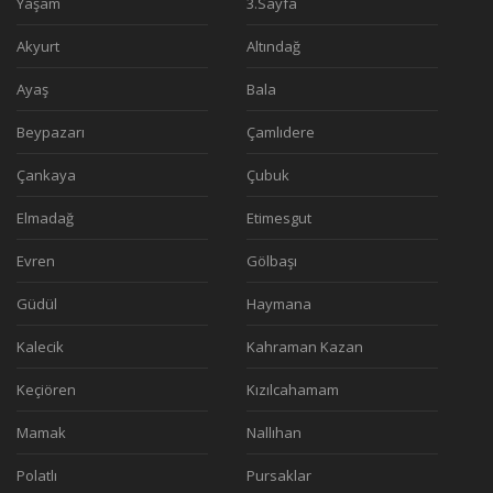
Yaşam
3.Sayfa
Akyurt
Altındağ
Ayaş
Bala
Beypazarı
Çamlıdere
Çankaya
Çubuk
Elmadağ
Etimesgut
Evren
Gölbaşı
Güdül
Haymana
Kalecik
Kahraman Kazan
Keçiören
Kızılcahamam
Mamak
Nallıhan
Polatlı
Pursaklar