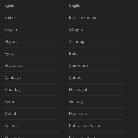
Eğitim
Sağlık
Emlak
Bilim-Teknoloji
Yaşam
3.Sayfa
Akyurt
Altındağ
Ayaş
Bala
Beypazarı
Çamlıdere
Çankaya
Çubuk
Elmadağ
Etimesgut
Evren
Gölbaşı
Güdül
Haymana
Kalecik
Kahraman Kazan
Keçiören
Kızılcahamam