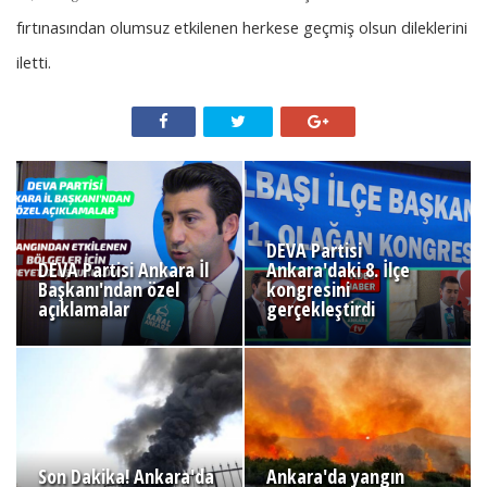
fırtınasından olumsuz etkilenen herkese geçmiş olsun dileklerini
iletti.
DEVA Partisi
DEVA Partisi Ankara İl
Ankara'daki 8. İlçe
Başkanı'ndan özel
kongresini
açıklamalar
gerçekleştirdi
Son Dakika! Ankara'da
Ankara'da yangın