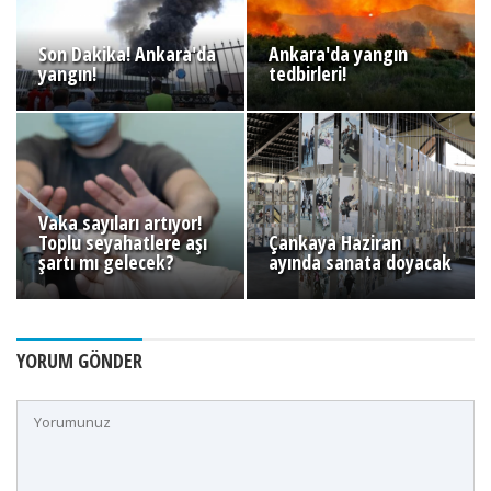
Son Dakika! Ankara'da
Ankara'da yangın
yangın!
tedbirleri!
Vaka sayıları artıyor!
Toplu seyahatlere aşı
Çankaya Haziran
şartı mı gelecek?
ayında sanata doyacak
YORUM GÖNDER