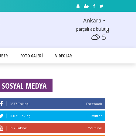
Ankara
parçalı az bulutlu
°
5
ABER
FOTO GALERI
VIDEOLAR
SOSYAL MEDYA
1837 Takipçi
Facebook
10071 Takipçi
Twitter
397 Takipçi
Youtube