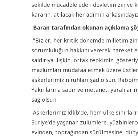
şekilde mücadele eden devletimizin ve 
kararın, atılacak her adımın arkasındayız
Baran tarafından okunan açıklama şöy
"Bizler, her kritik dönemde milletimizi
sorumluluğun hakkını vererek hareket et
saldırıya ilişkin, ortak tepkimizi göster
mazlumları müdafaa etmek üzere üstlen
askerlerimizin ruhları şad olsun. Rabbim
Yakınlarına sabır ve metanet, yaralılarımı
sağ olsun.
Askerlerimiz İdlib'de, hem ülke sınırla
Suriye'de yaşanan zulümlere, yüzbinlerce
evinden, toprağından sürülmesine, dünya 