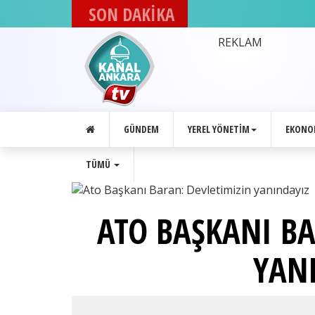
SON DAKİKA
DEVA Partisi
Ankara'daki
REKLAM
8. İlçe
kongresini
gerçekleştirdi
GÜNDEM
YEREL YÖNETIM
EKONO
TÜMÜ
ATO BAŞKANI BA
YAN