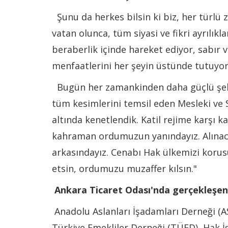
Şunu da herkes bilsin ki biz, her türlü 
vatan olunca, tüm siyasi ve fikri ayrılıklar
beraberlik içinde hareket ediyor, sabır
menfaatlerini her şeyin üstünde tutuyor
Bugün her zamankinden daha güçlü şekild
tüm kesimlerini temsil eden Mesleki ve 
altında kenetlendik. Katil rejime karşı k
kahraman ordumuzun yanındayız. Alınaca
arkasındayız. Cenabı Hak ülkemizi korusun
etsin, ordumuzu muzaffer kılsın."
Ankara Ticaret Odası'nda gerçekleşen
Anadolu Aslanları İşadamları Derneği (AS
Türkiye Emekliler Derneği (TÜED), Hak İ