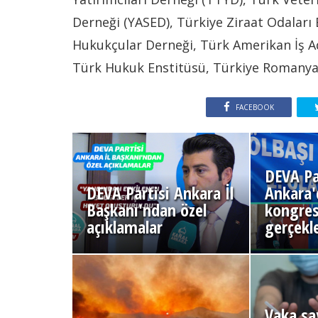
Derneği (YASED), Türkiye Ziraat Odaları 
Hukukçular Derneği, Türk Amerikan İş A
Türk Hukuk Enstitüsü, Türkiye Romanya T
FACEBOOK
DEVA Pa
DEVA Partisi Ankara İl
Ankara'd
Başkanı'ndan özel
kongres
açıklamalar
gerçekle
Vaka say