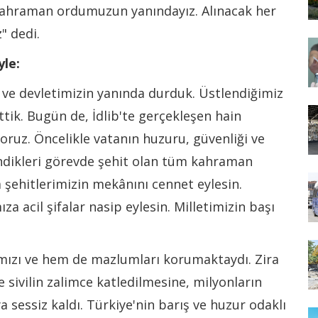
kahraman ordumuzun yanındayız. Alınacak her
" dedi.
le:
n ve devletimizin yanında durduk. Üstlendiğimiz
tik. Bugün de, İdlib'te gerçekleşen hain
iyoruz. Öncelikle vatanın huzuru, güvenliği ve
dikleri görevde şehit olan tüm kahraman
 şehitlerimizin mekânını cennet eylesin.
za acil şifalar nasip eylesin. Milletimizin başı
rımızı ve hem de mazlumları korumaktaydı. Zira
 sivilin zalimce katledilmesine, milyonların
sessiz kaldı. Türkiye'nin barış ve huzur odaklı