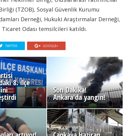
Birliği (TZOB), Sosyal Güvenlik Kurumu
damları Derneği, Hukuki Araştırmalar Derneği,
icaret Odası temsilcileri katıldı.
TWITTER
GOOGLE+
rtisi
aki 8. İlçe
ini
Son Dakika!
ştirdi
Ankara'da yangın!
ıları artıyor!
Çankaya Haziran