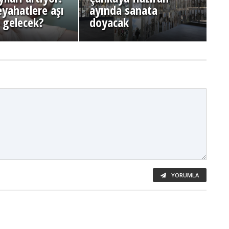
eyahatlere aşı
ayında sanata
ı gelecek?
doyacak
YORUMLA