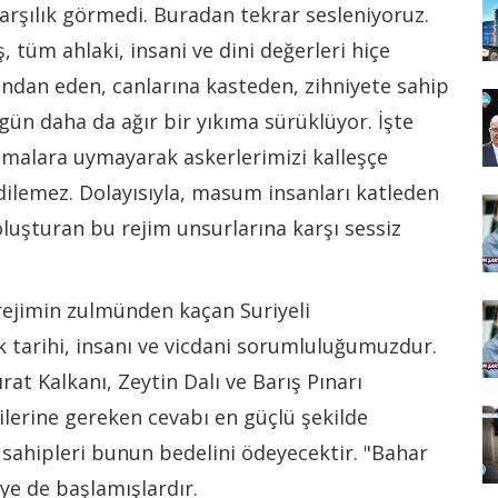
karşılık görmedi. Buradan tekrar sesleniyoruz.
 tüm ahlaki, insani ve dini değerleri hiçe
rından eden, canlarına kasteden, zihniyete sahip
 gün daha da ağır bir yıkıma sürüklüyor. İşte
aşmalara uymayarak askerlerimizi kalleşçe
dilemez. Dolayısıyla, masum insanları katleden
oluşturan bu rejim unsurlarına karşı sessiz
rejimin zulmünden kaçan Suriyeli
 tarihi, insanı ve vicdani sorumluluğumuzdur.
at Kalkanı, Zeytin Dalı ve Barış Pınarı
ilerine gereken cevabı en güçlü şekilde
n sahipleri bunun bedelini ödeyecektir. "Bahar
ye de başlamışlardır.