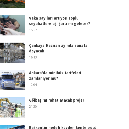
Vaka sayıları artıyor! Toplu
seyahatlere aşı şartı mı gelecek?
15:57
Çankaya Haziran ayında sanata
doyacak
16:13
Ankara'da minibüs tarifeleri
zamlanıyor mu?
12:04
Gölbaşı'nı rahatlatacak proje!
21:30
Başkentin hedefi köyden kente göçü