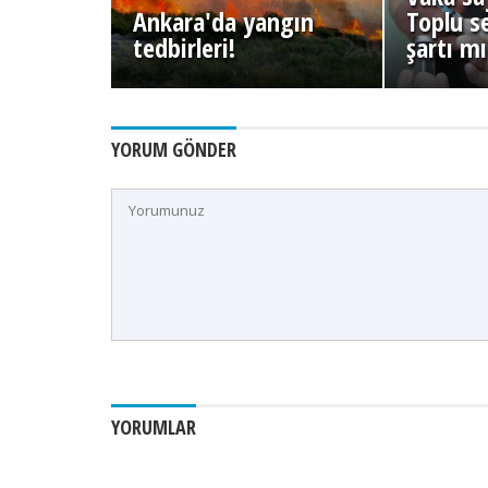
Ankara'da yangın
Toplu s
tedbirleri!
şartı m
YORUM GÖNDER
YORUMLAR