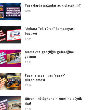
Yasaklarda pazarlar açık olacak mı?
12:08
“Ankara Tek Yürek” kampanyası
büyüyor
17:24
Mamak’ta gençliğin geleceğine
yatırım
17:19
Pazarlara yeniden ‘yasak’
düzenlemesi
17:16
Güvenli kütüphane hizmetine büyük
ilgi!
17:13