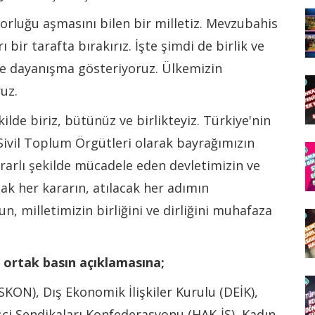
zorluğu aşmasını bilen bir milletiz. Mevzubahis
ı bir tarafta bırakırız. İşte şimdi de birlik ve
 ve dayanışma gösteriyoruz. Ülkemizin
uz.
e biriz, bütünüz ve birlikteyiz. Türkiye'nin
Sivil Toplum Örgütleri olarak bayrağımızın
ararlı şekilde mücadele eden devletimizin ve
k her kararın, atılacak her adımın
, milletimizin birliğini ve dirliğini muhafaza
 ortak basın açıklamasına;
KON), Dış Ekonomik İlişkiler Kurulu (DEİK),
şçi Sendikaları Konfederasyonu (HAK-İŞ), Kadın