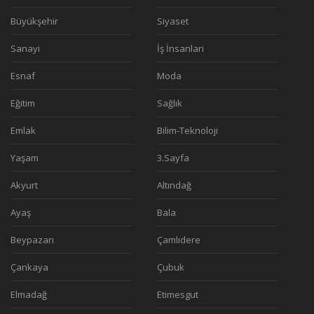
Büyükşehir
Siyaset
Sanayi
İş İnsanlari
Esnaf
Moda
Eğitim
Sağlık
Emlak
Bilim-Teknoloji
Yaşam
3.Sayfa
Akyurt
Altındağ
Ayaş
Bala
Beypazarı
Çamlıdere
Çankaya
Çubuk
Elmadağ
Etimesgut