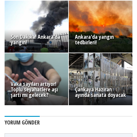
Son Dakika! Ankara'da
Ankara'da yangın
yangın!
tedbirleri!
Vaka sayıları artıyor!
Toplu seyahatlere aşı
Çankaya Haziran
şartı mı gelecek?
ayında sanata doyacak
YORUM GÖNDER