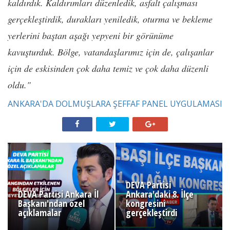
kaldırdık. Kaldırımları düzenledik, asfalt çalışması
gerçekleştirdik, durakları yeniledik, oturma ve bekleme
yerlerini baştan aşağı yepyeni bir görünüme
kavuşturduk. Bölge, vatandaşlarımız için de, çalışanlar
için de eskisinden çok daha temiz ve çok daha düzenli
oldu."
ANKARA'DA DOLMUŞLARA ŞEFFAF PANEL UYGULAMASI
DEVA Partisi
DEVA Partisi Ankara İl
Ankara'daki 8. İlçe
Başkanı'ndan özel
kongresini
açıklamalar
gerçekleştirdi