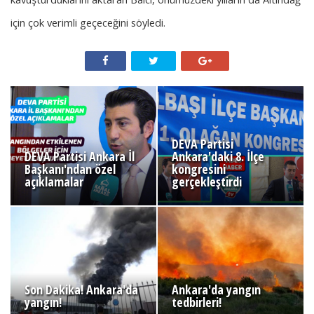
için çok verimli geçeceğini söyledi.
DEVA Partisi
DEVA Partisi Ankara İl
Ankara'daki 8. İlçe
Başkanı'ndan özel
kongresini
açıklamalar
gerçekleştirdi
Son Dakika! Ankara'da
Ankara'da yangın
yangın!
tedbirleri!