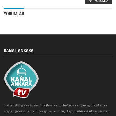
YORUMLA
YORUMLAR
KANAL ANKARA
Haberciliği görüntü ile birleştiriyoruz. Herkesin söylediği değil sizin
söylediğiniz önemli. Sizin görüşlerinize, düşüncelerine ekranlarımızı