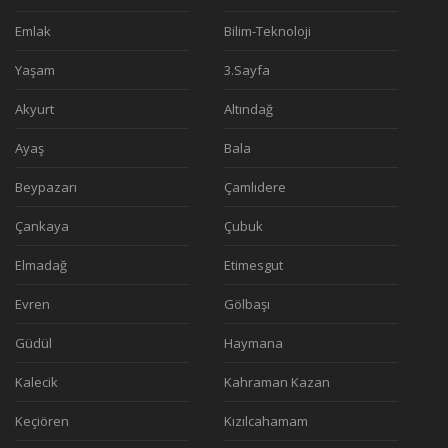
Emlak
Bilim-Teknoloji
Yaşam
3.Sayfa
Akyurt
Altındağ
Ayaş
Bala
Beypazarı
Çamlıdere
Çankaya
Çubuk
Elmadağ
Etimesgut
Evren
Gölbaşı
Güdül
Haymana
Kalecik
Kahraman Kazan
Keçiören
Kızılcahamam