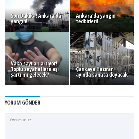
Son Dakika! Ankara'da
Ankara'da yangın
yangın!
tedbirleri!
Vaka sayıları artıyor!
Toplu seyahatlere aşı
Çankaya Haziran
şartı mı gelecek?
ayında sanata doyacak
YORUM GÖNDER