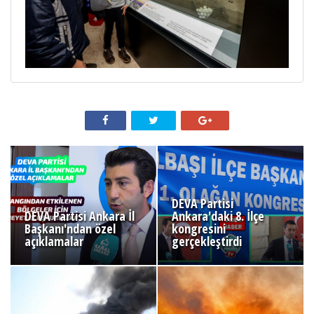
DEVA Partisi
DEVA Partisi Ankara İl
Ankara'daki 8. İlçe
Başkanı'ndan özel
kongresini
açıklamalar
gerçekleştirdi