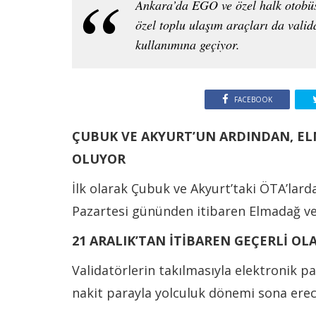
Ankara’da EGO ve özel halk otobüsl
özel toplu ulaşım araçları da valid
kullanımına geçiyor.
FACEBOOK
ÇUBUK VE AKYURT’UN ARDINDAN, EL
OLUYOR
İlk olarak Çubuk ve Akyurt’taki ÖTA’lar
Pazartesi gününden itibaren Elmadağ v
21 ARALIK’TAN İTİBAREN GEÇERLİ OL
Validatörlerin takılmasıyla elektronik p
nakit parayla yolculuk dönemi sona ere