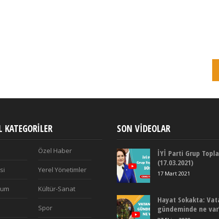
 KATEGORILER
SON VIDEOLAR
Özel Haber
İYİ Parti Grup Topla
(17.03.2021)
si
Yerel Yönetimler
17 Mart 2021
plum
Kültür-Sanat
Hayat Sokakta: Vat
Spor
gündeminde ne var