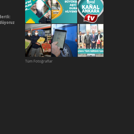
rtli:
ödüyoruz
Tüm Fotoğraflar