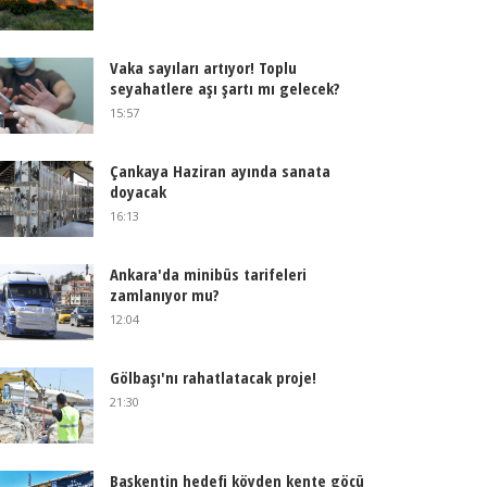
Vaka sayıları artıyor! Toplu
seyahatlere aşı şartı mı gelecek?
15:57
Çankaya Haziran ayında sanata
doyacak
16:13
Ankara'da minibüs tarifeleri
zamlanıyor mu?
12:04
Gölbaşı'nı rahatlatacak proje!
21:30
Başkentin hedefi köyden kente göçü