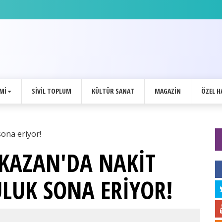
MI
SIVIL TOPLUM
KÜLTÜR SANAT
MAGAZIN
ÖZEL H
KAZAN'DA NAKİT
LUK SONA ERİYOR!