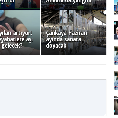
ıları artıyor!
Çankaya Haziran
eyahatlere aşı
ayında sanata
ı gelecek?
doyacak