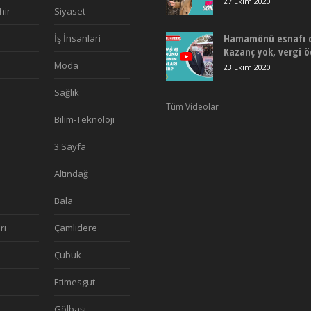
27 Ekim 2020
hir
Siyaset
Hamamönü esnafı de
İş İnsanlari
Kazanç yok, vergi 
Moda
23 Ekim 2020
Sağlık
Tüm Videolar
Bilim-Teknoloji
3.Sayfa
Altındağ
Bala
rı
Çamlıdere
a
Çubuk
Etimesgut
Gölbaşı