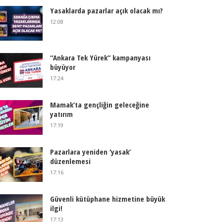
Yasaklarda pazarlar açık olacak mı?
12:08
“Ankara Tek Yürek” kampanyası
büyüyor
17:24
Mamak’ta gençliğin geleceğine
yatırım
17:19
Pazarlara yeniden ‘yasak’
düzenlemesi
17:16
Güvenli kütüphane hizmetine büyük
ilgi!
17:13