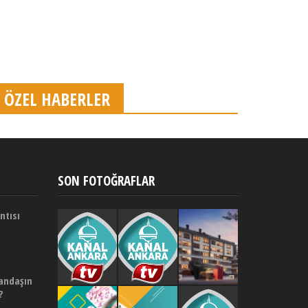
ÖZEL HABERLER
SON FOTOĞRAFLAR
ntısı
andaşın
?