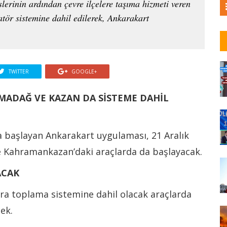
erinin ardından çevre ilçelere taşıma hizmeti veren
atör sistemine dahil edilerek, Ankarakart
TWITTER
GOOGLE+
MADAĞ VE KAZAN DA SİSTEME DAHİL
da başlayan Ankarakart uygulaması, 21 Aralık
e Kahramankazan’daki araçlarda da başlayacak.
ACAK
ara toplama sistemine dahil olacak araçlarda
cek.