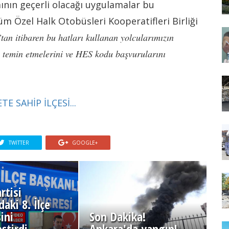
ının geçerli olacağı uygulamalar bu
m Özel Halk Otobüsleri Kooperatifleri Birliği
tan itibaren bu hatları kullanan yolcularımızın
 temin etmelerini ve HES kodu başvurularını
E SAHİP İLÇESİ...
TWITTER
GOOGLE+
rtisi
aki 8. İlçe
ini
Son Dakika!
ştirdi
Ankara'da yangın!