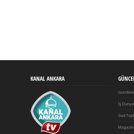
KANAL ANKARA
GÜNCEL
Gündem
İş Dunya
Sivil To
Magazin