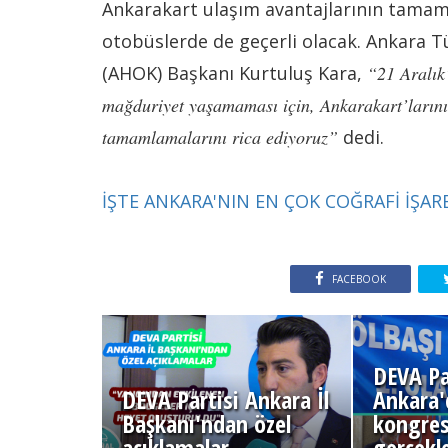
Ankarakart ulaşım avantajlarının tamam
otobüslerde de geçerli olacak. Ankara Tü
(AHOK) Başkanı Kurtuluş Kara,
“21 Aralık’
mağduriyet yaşamaması için, Ankarakart’larını
tamamlamalarını rica ediyoruz”
dedi.
İŞTE ANKARA'NIN EN ÇOK COĞRAFİ İŞARET
FACEBOOK
DEVA Pa
DEVA Partisi Ankara İl
Ankara'd
Başkanı'ndan özel
kongres
açıklamalar
gerçekle