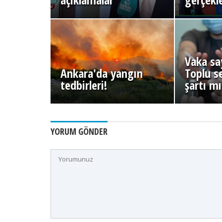
Vaka say
Ankara'da yangın
Toplu s
tedbirleri!
şartı m
YORUM GÖNDER