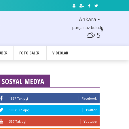
Ankara
parçalı az bulutlu
°
5
ABER
FOTO GALERI
VIDEOLAR
SOSYAL MEDYA
1837 Takipçi
Facebook
10071 Takipçi
Twitter
397 Takipçi
Youtube