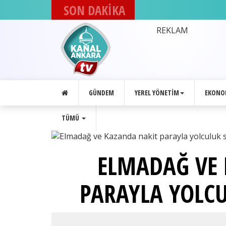
SON DAKİKA
DEVA Partisi
Ankara'daki
REKLAM
8. İlçe
kongresini
gerçekleştirdi
GÜNDEM
YEREL YÖNETIM
EKONO
TÜMÜ
ELMADAĞ VE 
PARAYLA YOLCU