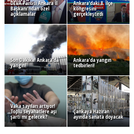
DEVA Partisi Ankara İl
Ankara'daki 8. İlçe
Başkanı'ndan özel
kongresini
açıklamalar
gerçekleştirdi
Son Dakika! Ankara'da
Ankara'da yangın
yangın!
tedbirleri!
Vaka sayıları artıyor!
Toplu seyahatlere aşı
Çankaya Haziran
şartı mı gelecek?
ayında sanata doyacak