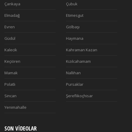
Çankaya
Çubuk
Elmadağ
Etimesgut
Evren
Gölbaşı
Güdül
Haymana
Kalecik
Kahraman Kazan
Keçiören
Kızılcahamam
Mamak
Nallıhan
Polatlı
Pursaklar
Sincan
Şereflikoçhisar
Yenimahalle
SON VIDEOLAR