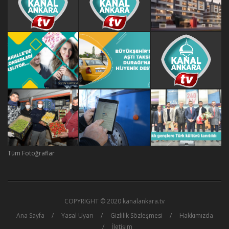
Tüm Fotoğraflar
COPYRIGHT © 2020 kanalankara.tv
Ana Sayfa
Yasal Uyarı
Gizlilik Sözleşmesi
Hakkımızda
İletişim