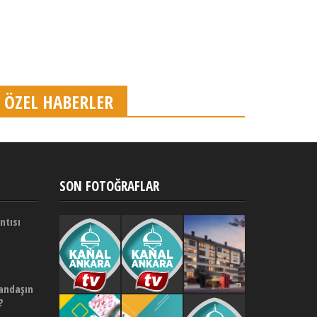
ÖZEL HABERLER
SON FOTOĞRAFLAR
ntısı
andaşın
?