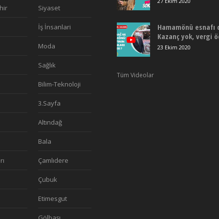
27 Ekim 2020
hir
Siyaset
Hamamönü esnafı de
İş İnsanlari
Kazanç yok, vergi 
Moda
23 Ekim 2020
Sağlık
Tüm Videolar
Bilim-Teknoloji
3.Sayfa
Altındağ
Bala
rı
Çamlıdere
a
Çubuk
Etimesgut
Gölbaşı