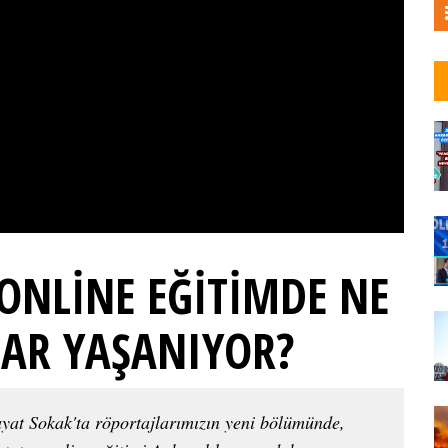
ONLİNE EĞİTİMDE NE
LAR YAŞANIYOR?
yat Sokak'ta röportajlarımızın yeni bölümünde,