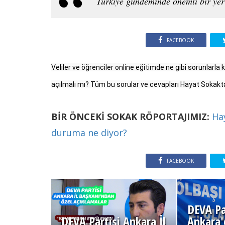
Türkiye gündeminde önemli bir yer 
FACEBOOK
Veliler ve öğrenciler online eğitimde ne gibi sorunlarla k
BİR ÖNCEKİ SOKAK RÖPORTAJIMIZ:
Hay
duruma ne diyor?
FACEBOOK
DEVA Pa
DEVA Partisi Ankara İl
Ankara'd