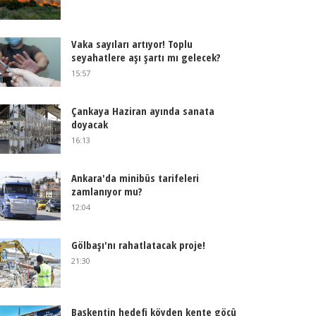
Vaka sayıları artıyor! Toplu
seyahatlere aşı şartı mı gelecek?
15:57
Çankaya Haziran ayında sanata
doyacak
16:13
Ankara'da minibüs tarifeleri
zamlanıyor mu?
12:04
Gölbaşı'nı rahatlatacak proje!
21:30
Başkentin hedefi köyden kente göçü