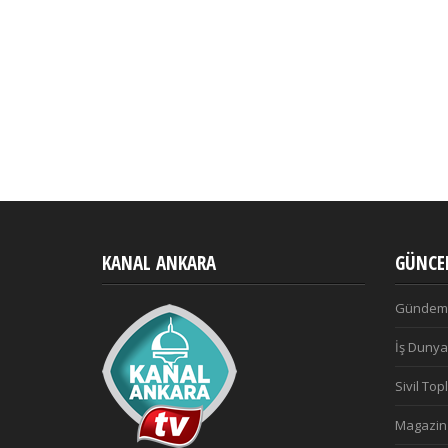
KANAL ANKARA
GÜNCEL
Gündem
İş Dunya
Sivil To
Magazin