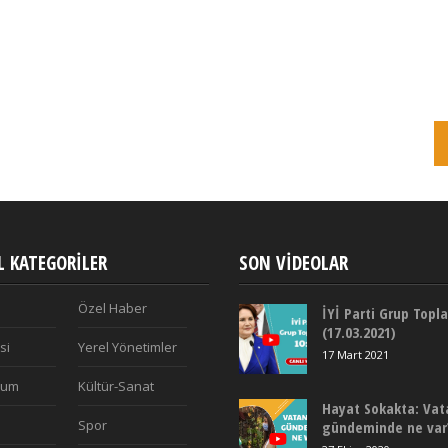
 KATEGORILER
SON VIDEOLAR
Özel Haber
İYİ Parti Grup Topla
(17.03.2021)
si
Yerel Yönetimler
17 Mart 2021
plum
Kültür-Sanat
Hayat Sokakta: Vat
Spor
gündeminde ne var