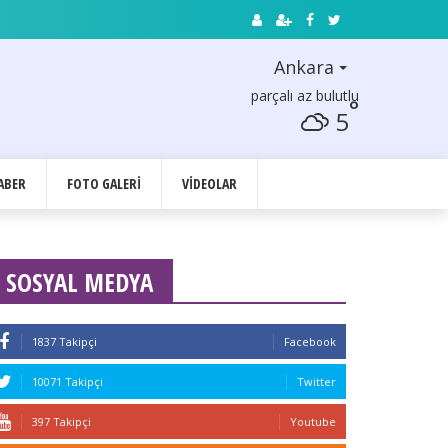
Ankara
parçalı az bulutlu
°
5
ABER
FOTO GALERI
VIDEOLAR
SOSYAL MEDYA
1837 Takipçi
Facebook
10071 Takipçi
Twitter
397 Takipçi
Youtube