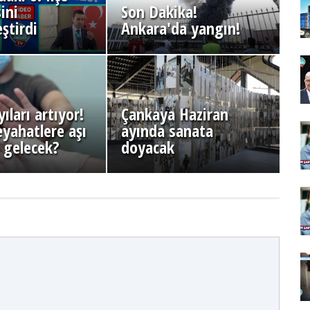
ini
Son Dakika!
ştirdi
Ankara'da yangın!
ıları artıyor!
Çankaya Haziran
eyahatlere aşı
ayında sanata
ı gelecek?
doyacak