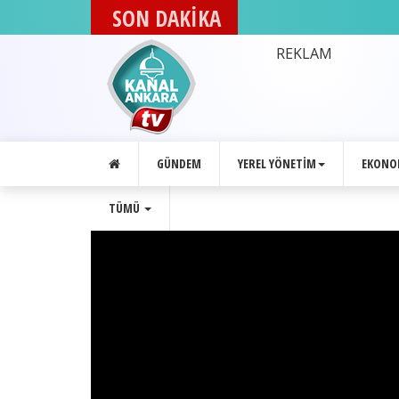
SON DAKİKA
DEVA Partisi Ankara İl
REKLAM
GÜNDEM
YEREL YÖNETIM
EKONO
TÜMÜ