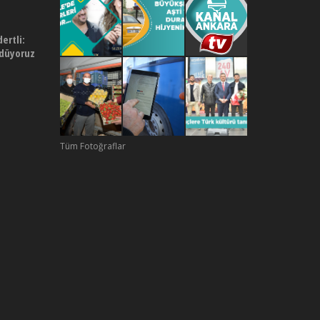
rtli:
ödüyoruz
Tüm Fotoğraflar