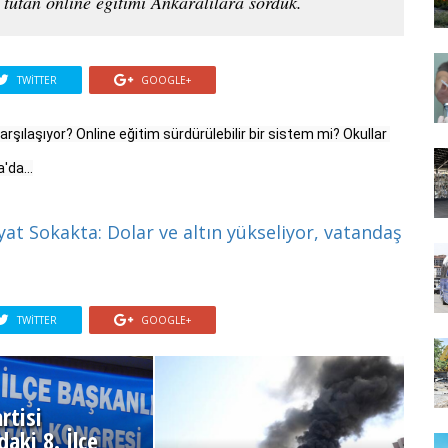
tutan online eğitimi Ankaralılara sorduk.
TWITTER
GOOGLE+
arşılaşıyor? Online eğitim sürdürülebilir bir sistem mi? Okullar 
at Sokakta: Dolar ve altın yükseliyor, vatandaş
TWITTER
GOOGLE+
rtisi
aki 8. İlçe