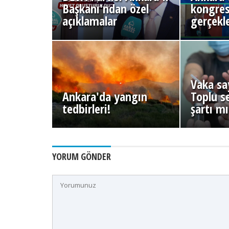
Başkanı'ndan özel
kongres
açıklamalar
gerçekle
Vaka say
Ankara'da yangın
Toplu s
tedbirleri!
şartı m
YORUM GÖNDER