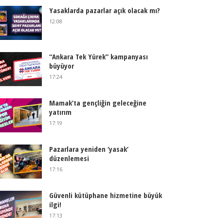
Yasaklarda pazarlar açık olacak mı?
12:08
“Ankara Tek Yürek” kampanyası
büyüyor
17:24
Mamak’ta gençliğin geleceğine
yatırım
17:19
Pazarlara yeniden ‘yasak’
düzenlemesi
17:16
Güvenli kütüphane hizmetine büyük
ilgi!
17:13