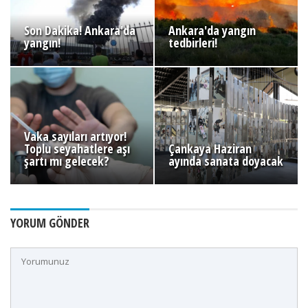
Son Dakika! Ankara'da
Ankara'da yangın
yangın!
tedbirleri!
Vaka sayıları artıyor!
Toplu seyahatlere aşı
Çankaya Haziran
şartı mı gelecek?
ayında sanata doyacak
YORUM GÖNDER