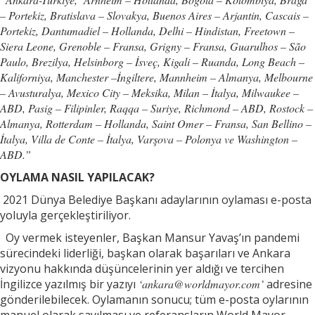
– Portekiz, Bratislava – Slovakya, Buenos Aires – Arjantin, Cascais –
Portekiz, Dantumadiel – Hollanda, Delhi – Hindistan, Freetown –
Siera Leone, Grenoble – Fransa, Grigny – Fransa, Guarulhos – São
Paulo, Brezilya, Helsinborg – İsveç, Kigali – Ruanda, Long Beach –
Kaliforniya, Manchester –İngiltere, Mannheim – Almanya, Melbourne
– Avusturalya, Mexico City – Meksika, Milan – İtalya, Milwaukee –
ABD, Pasig – Filipinler, Raqqa – Suriye, Richmond – ABD, Rostock –
Almanya, Rotterdam – Hollanda, Saint Omer – Fransa, San Bellino –
İtalya, Villa de Conte – İtalya, Varşova – Polonya ve Washington –
ABD.”
OYLAMA NASIL YAPILACAK?
2021 Dünya Belediye Başkanı adaylarının oylaması e-posta
yoluyla gerçekleştiriliyor.
Oy vermek isteyenler, Başkan Mansur Yavaş’ın pandemi
sürecindeki liderliği, başkan olarak başarıları ve Ankara
vizyonu hakkında düşüncelerinin yer aldığı ve tercihen
İngilizce yazılmış bir yazıyı
‘
ankara@worldmayor.com
’
adresine
gönderilebilecek. Oylamanın sonucu; tüm e-posta oylarının
manuel olarak sayılması ve referansların World Mayor