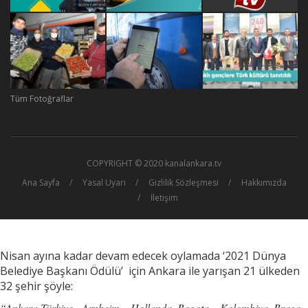
Tüm Fotoğraflar
COPYRIGHT © 2020 kanalankara.tv
Ana Sayfa
Yasal Uyarı
Gizlilik Sözleşmesi
Hakkımızda
İletişim
Nisan ayına kadar devam edecek oylamada ‘2021 Dünya
Belediye Başkanı Ödülü’ için Ankara ile yarışan 21 ülkeden
32 şehir şöyle:
“Ankara-Türkiye, Arnheim – Hollanda, Bogota – Kolombiya, Braga