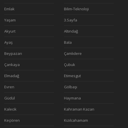
Emlak
Bilim-Teknoloji
Yaşam
3.Sayfa
Akyurt
Altındağ
Ayaş
Bala
Beypazarı
Çamlıdere
Çankaya
Çubuk
Elmadağ
Etimesgut
Evren
Gölbaşı
Güdül
Haymana
Kalecik
Kahraman Kazan
Keçiören
Kızılcahamam