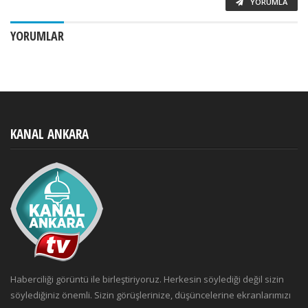
YORUMLA
YORUMLAR
KANAL ANKARA
Haberciliği görüntü ile birleştiriyoruz. Herkesin söylediği değil sizin
söylediğiniz önemli. Sizin görüşlerinize, düşüncelerine ekranlarımızı