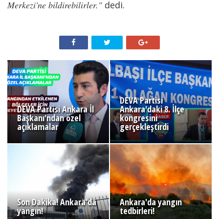
Merkezi'ne bildirebilirler."
dedi.
DEVA Partisi
DEVA Partisi Ankara İl
Ankara'daki 8. İlçe
Başkanı'ndan özel
kongresini
açıklamalar
gerçekleştirdi
Son Dakika! Ankara'da
Ankara'da yangın
yangın!
tedbirleri!